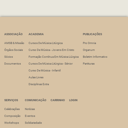
Main navigation
ASSOCIAÇÃO
ACADEMIA
PUBLICAÇÕES
AMSB & Missão
Cursos De Música Litúrgica
Pro Omnia
Órgãos Sociais
Curso De Música - Jovens Em Cristo
Organum
Sócios
Formação Contínua Em Música Liúrgica
Boletim Informativo
Documentos
Cursos De Música Litúrgica - Sénior
Partituras
Curso De Música - Infantil
Aulas Livres
Disciplinas Extra
SERVIÇOS
COMUNICAÇÃO
CARRINHO
LOGIN
Celebrações
Notícias
Composição
Eventos
Workshops
Solidariedade