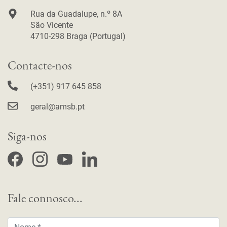
Rua da Guadalupe, n.º 8A
São Vicente
4710-298 Braga (Portugal)
Contacte-nos
(+351) 917 645 858
geral@amsb.pt
Siga-nos
F
I
Y
L
Fale connosco...
Nome