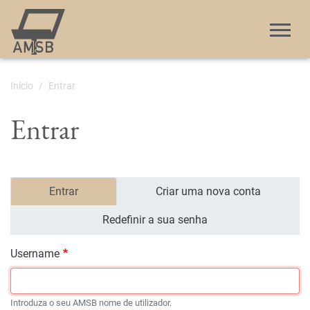
Passar
para
o
conteúdo
principal
Início
Entrar
Entrar
Separadores
Entrar
Criar uma nova conta
primários
Redefinir a sua senha
Username
Introduza o seu AMSB nome de utilizador.