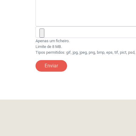
Documento
Apenas um ficheiro.
Limite de 8 MB.
Tipos permitidos: gif, jpg, jpeg, png, bmp, eps, tif, pict, psd, t
Enviar