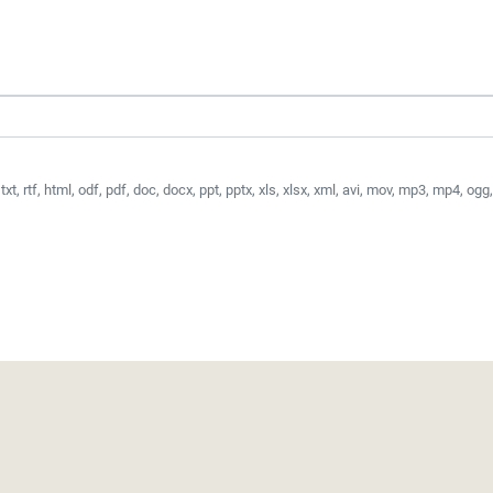
xt, rtf, html, odf, pdf, doc, docx, ppt, pptx, xls, xlsx, xml, avi, mov, mp3, mp4, ogg, w