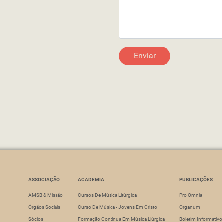
Enviar
ASSOCIAÇÃO
ACADEMIA
PUBLICAÇÕES
AMSB & Missão
Cursos De Música Litúrgica
Pro Omnia
Órgãos Sociais
Curso De Música - Jovens Em Cristo
Organum
Sócios
Formação Contínua Em Música Liúrgica
Boletim Informativo