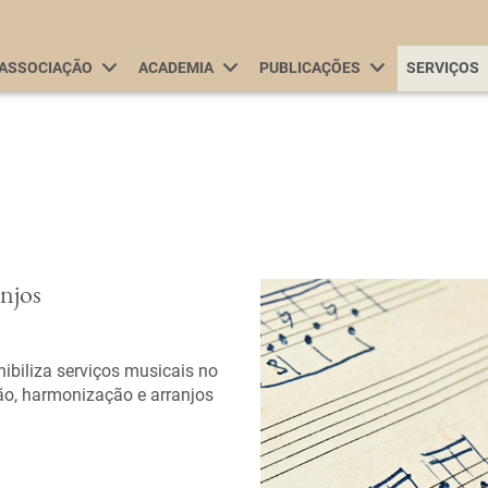
Passar
para
Main navigation
o
ASSOCIAÇÃO
ACADEMIA
PUBLICAÇÕES
SERVIÇOS
conteúdo
principal
njos
ibiliza serviços musicais no
ão, harmonização e arranjos