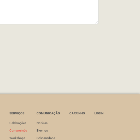
SERVIÇOS
COMUNICAÇÃO
CARRINHO
LOGIN
Celebrações
Notícias
Composição
Eventos
Workshops
Solidariedade