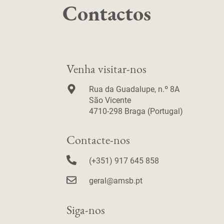
Contactos
Venha visitar-nos
Rua da Guadalupe, n.º 8A
São Vicente
4710-298 Braga (Portugal)
Contacte-nos
(+351) 917 645 858
geral@amsb.pt
Siga-nos