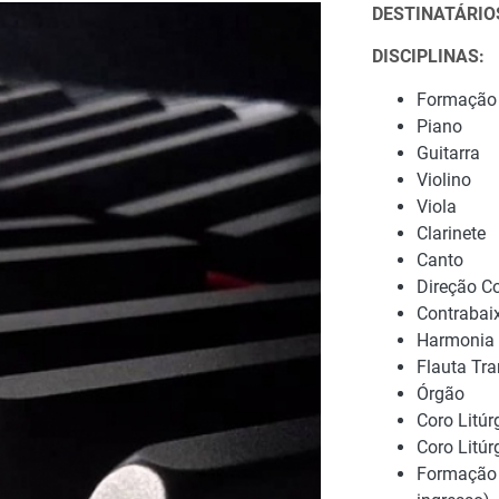
DESTINATÁRI
DISCIPLINAS:
Formação
Piano
Guitarra
Violino
Viola
Clarinete
Canto
Direção Co
Contrabai
Harmonia
Flauta Tra
Órgão
Coro Litúr
Coro Litúr
Formação 