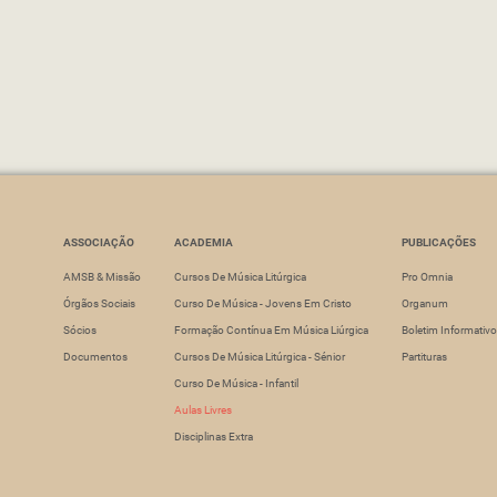
ASSOCIAÇÃO
ACADEMIA
PUBLICAÇÕES
AMSB & Missão
Cursos De Música Litúrgica
Pro Omnia
Órgãos Sociais
Curso De Música - Jovens Em Cristo
Organum
Sócios
Formação Contínua Em Música Liúrgica
Boletim Informativo
Documentos
Cursos De Música Litúrgica - Sénior
Partituras
Curso De Música - Infantil
Aulas Livres
Disciplinas Extra