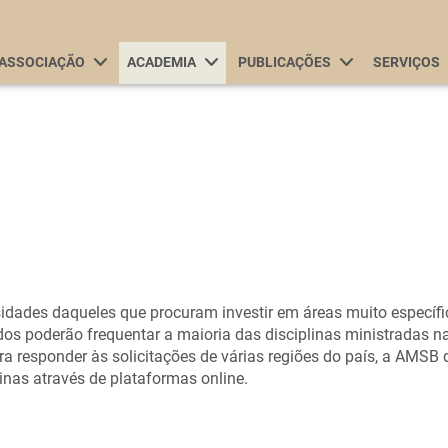
Passar
para
Main navigation
o
ASSOCIAÇÃO
ACADEMIA
PUBLICAÇÕES
SERVIÇOS
conteúdo
principal
sidades daqueles que procuram investir em áreas muito específ
s poderão frequentar a maioria das disciplinas ministradas n
a responder às solicitações de várias regiões do país, a AMSB d
linas através de plataformas online.