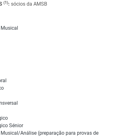
(1)
OS
:
sócios da AMSB
 Musical
ral
xo
nsversal
gico
gico Sénior
Musical/Análise (preparação para provas de