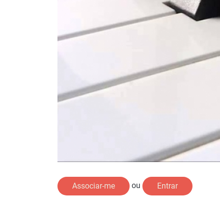
ou
Associar-me
Entrar