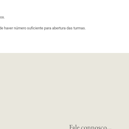
os.
e haver número suficiente para abertura das turmas.
Fale connosco...