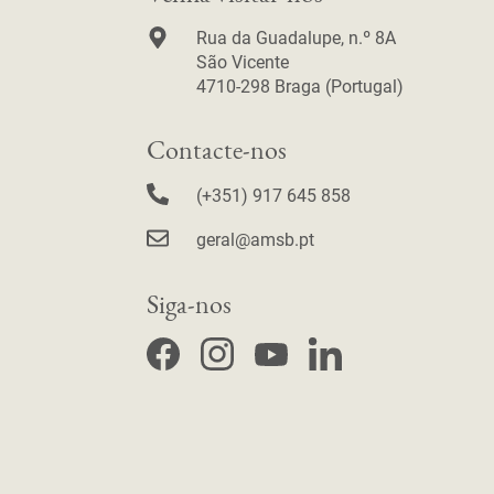
Rua da Guadalupe, n.º 8A
São Vicente
4710-298 Braga (Portugal)
Contacte-nos
(+351) 917 645 858
geral@amsb.pt
Siga-nos
F
I
Y
L